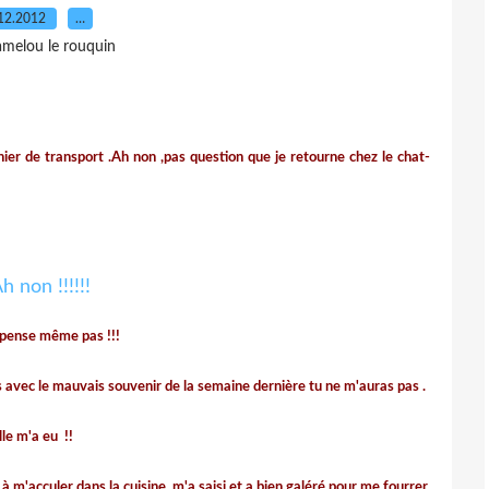
12.2012
…
amelou le rouquin
r de transport .Ah non ,pas question que je retourne chez le chat-
 pense même pas !!!
is avec le mauvais souvenir de la semaine dernière tu ne m'auras pas .
lle m'a eu
!!
 à m'acculer dans la cuisine ,m'a saisi et a bien galéré pour me fourrer