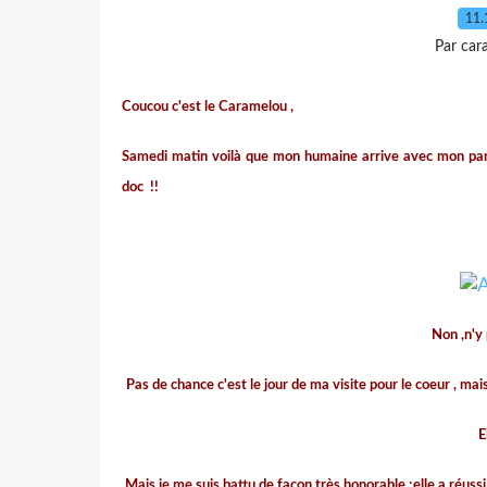
11.
Par car
Coucou c'est le Caramelou ,
Samedi matin voilà que mon humaine arrive avec mon panie
doc
!!
Non ,n'y
Pas de chance c'est le jour de ma visite pour le coeur , ma
E
Mais je me suis battu de façon très honorable ;elle a réussi