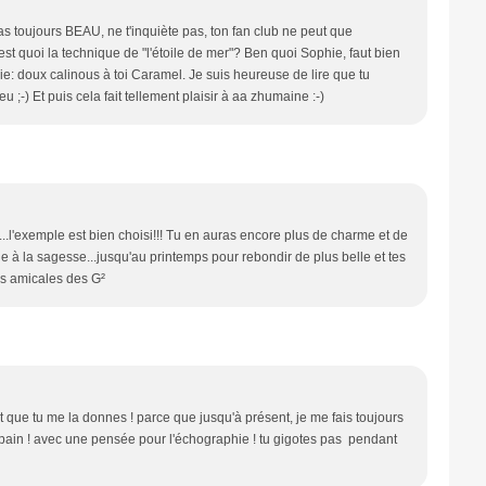
 toujours BEAU, ne t'inquiète pas, ton fan club ne peut que
t quoi la technique de "l'étoile de mer"? Ben quoi Sophie, faut bien
 doux calinous à toi Caramel. Je suis heureuse de lire que tu
 ;-) Et puis cela fait tellement plaisir à aa zhumaine :-)
.l'exemple est bien choisi!!! Tu en auras encore plus de charme et de
ène à la sagesse...jusqu'au printemps pour rebondir de plus belle et tes
es amicales des G²
t que tu me la donnes ! parce que jusqu'à présent, je me fais toujours
 copain ! avec une pensée pour l'échographie ! tu gigotes pas pendant