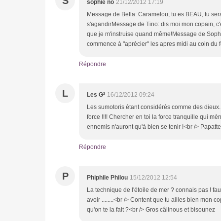
S
sophie no
21/12/2012 17:19
Message de Bella: Caramelou, tu es BEAU, tu seras
s'agandirMessage de Tino: dis moi mon copain, c'es
que je m'instruise quand même!Message de Sophie:
commence à "aprécier" les apres midi au coin du feu
Répondre
L
Les G²
16/12/2012 09:24
Les sumotoris étant considérés comme des dieux...
force !!!! Chercher en toi la force tranquille qui m
ennemis n'auront qu'à bien se tenir !<br /> Papatt
Répondre
P
Phiphile Philou
15/12/2012 12:54
La technique de l'étoile de mer ? connais pas ! fau
avoir ........<br /> Content que tu ailles bien mon
qu'on te la fait ?<br /> Gros câlinous et bisounez