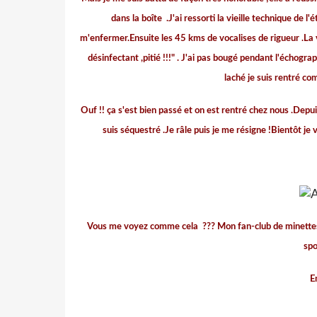
dans la boîte
.J'ai ressorti la vieille technique de 
m'enfermer.Ensuite les 45 kms de vocalises de rigueur
.La 
désinfectant ,pitié !!!" . J'ai pas bougé pendant l'échograp
laché je suis rentré c
Ouf !! ça s'est bien passé et on est rentré chez nous .Depui
suis séquestré .Je râle puis je me résigne !Bientôt je
Vous me voyez comme cela
??? Mon fan-club de minettes 
spor
E