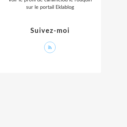
Voir le profil de
caramelou le rouquin
sur le portail Eklablog
Suivez-moi