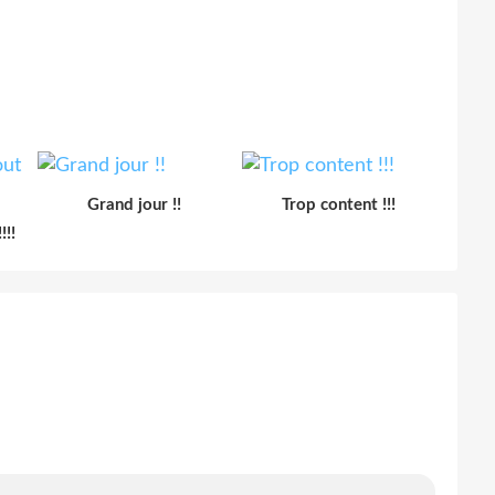
Grand jour !!
Trop content !!!
!!!