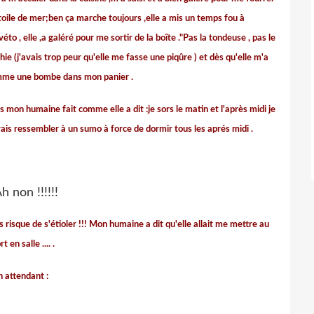
l'étoile de mer;ben ça marche toujours ,elle a mis un temps fou à
véto , elle ,a galéré pour me sortir de la boîte ."Pas la tondeuse , pas le
hie (j'avais trop peur qu'elle me fasse une piqûre ) et dès qu'elle m'a
omme une bombe dans mon panier .
s mon humaine fait comme elle a dit :je sors le matin et l'après midi je
 vais ressembler à un sumo à force de dormir tous les aprés midi .
risque de s'étioler !!! Mon humaine a dit qu'elle allait me mettre au
t en salle ....
.
n attendant :