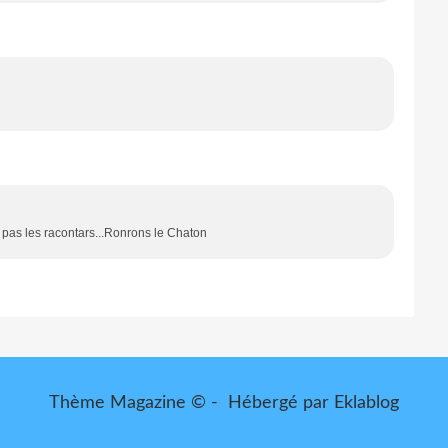
as les racontars...Ronrons le Chaton
Thème Magazine © - Hébergé par
Eklablog