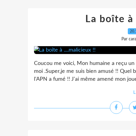
La boîte à 
20.
Par car
Coucou me voici, Mon humaine a reçu un c
moi .Super,je me suis bien amusé !! Quel b
l'APN a fumé !! J'ai même amené mon jouet
L