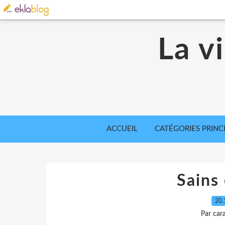
La v
ACCUEIL
CATÉGORIES PRINC
Sains 
20.
Par car