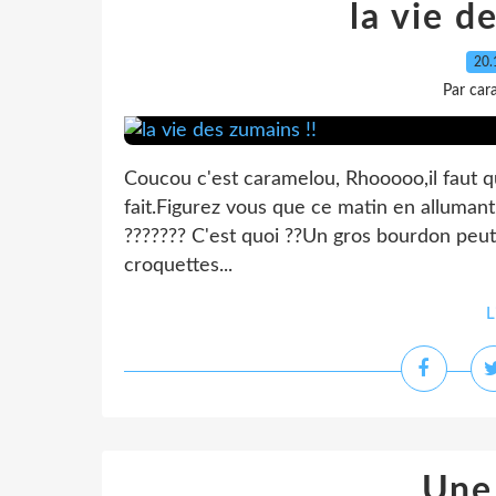
la vie d
20.
Par car
Coucou c'est caramelou, Rhooooo,il faut 
fait.Figurez vous que ce matin en alluman
??????? C'est quoi ??Un gros bourdon peu
croquettes...
L
Une 