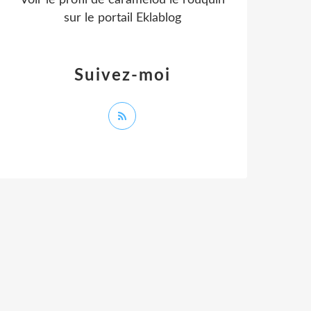
Voir le profil de
caramelou le rouquin
sur le portail Eklablog
Suivez-moi