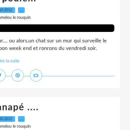
10.2012
…
amelou le rouquin
.... ou alors,un chat sur un mur qui surveille le
! bon week end et ronrons du vendredi soir.
ire la suite
napé ....
10.2012
…
amelou le rouquin