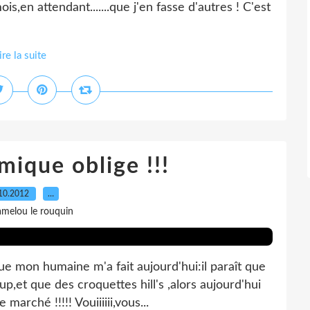
s,en attendant.......que j'en fasse d'autres ! C'est
ire la suite
mique oblige !!!
10.2012
…
amelou le rouquin
ue mon humaine m'a fait aujourd'hui:il paraît que
up,et que des croquettes hill's ,alors aujourd'hui
rché !!!!! Vouiiiiii,vous...