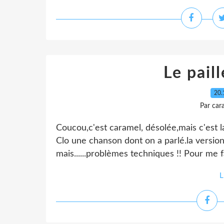
Le pail
20.
Par car
Coucou,c'est caramel, désolée,mais c'est la
Clo une chanson dont on a parlé.la version
mais......problèmes techniques !! Pour me f
L