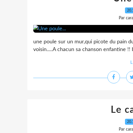
20.
Par car
une poule sur un mur,qui picote du pain dur
voisin.....A chacun sa chanson enfantine !
L
Le ca
20.
Par car