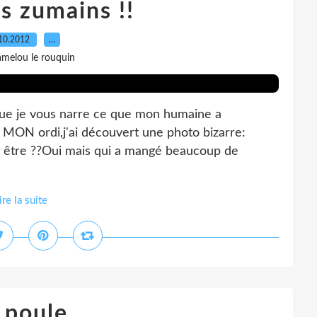
es zumains !!
10.2012
…
amelou le rouquin
que je vous narre ce que mon humaine a
t MON ordi,j'ai découvert une photo bizarre:
t être ??Oui mais qui a mangé beaucoup de
ire la suite
poule...