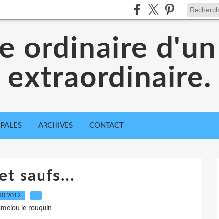
ie ordinaire d'un
extraordinaire.
IPALES
ARCHIVES
CONTACT
et saufs...
10.2012
…
amelou le rouquin