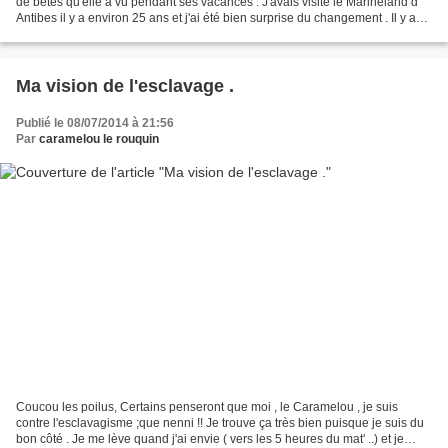
de bêtes qu'elle a vu pendant ses vacances . J'avais visité le Marineland d'
Antibes il y a environ 25 ans et j'ai été bien surprise du changement . Il y a
évidemment des otaries...
Ma vision de l'esclavage .
Publié le 08/07/2014 à 21:56
Par
caramelou le rouquin
Coucou les poilus, Certains penseront que moi , le Caramelou , je suis
contre l'esclavagisme ;que nenni !! Je trouve ça très bien puisque je suis du
bon côté . Je me lève quand j'ai envie ( vers les 5 heures du mat' ..) et je