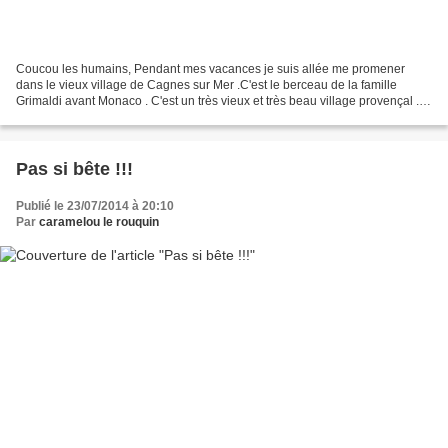
Coucou les humains, Pendant mes vacances je suis allée me promener
dans le vieux village de Cagnes sur Mer .C'est le berceau de la famille
Grimaldi avant Monaco . C'est un très vieux et très beau village provençal .
Des petites rues étroites , bien fraîches...
Pas si bête !!!
Publié le 23/07/2014 à 20:10
Par
caramelou le rouquin