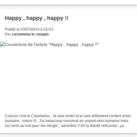
VEUX sortir tout de suite...
Happy , happy , happy !!
Publié le 03/07/2014 à 22:53
Par
caramelou le rouquin
Coucou c'est le Caramelou , Je suis rentré et je suis drôlement content (mon
humaine , moins !!) . J'ai beaucoup ronronné en voyant mon humaine mais
j'ai ruiné sa nuit pour me venger , nanmého !! Ah la liberté retrouvée , ça
donne le sourire . Toujours...