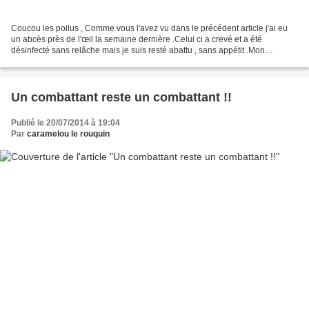
Coucou les poilus , Comme vous l'avez vu dans le précédent article j'ai eu
un abcès près de l'œil la semaine dernière .Celui ci a crevé et a été
désinfecté sans relâche mais je suis resté abattu , sans appétit .Mon
humaine me palpait sans arrêt et me...
Un combattant reste un combattant !!
Publié le 20/07/2014 à 19:04
Par
caramelou le rouquin