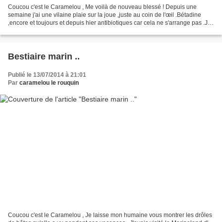
Coucou c'est le Caramelou , Me voilà de nouveau blessé ! Depuis une
semaine j'ai une vilaine plaie sur la joue ,juste au coin de l'œil .Bétadine
,encore et toujours et depuis hier antibiotiques car cela ne s'arrange pas .Je
suis tout triste ! Je retire...
Bestiaire marin ..
Publié le 13/07/2014 à 21:01
Par
caramelou le rouquin
Coucou c'est le Caramelou , Je laisse mon humaine vous montrer les drôles