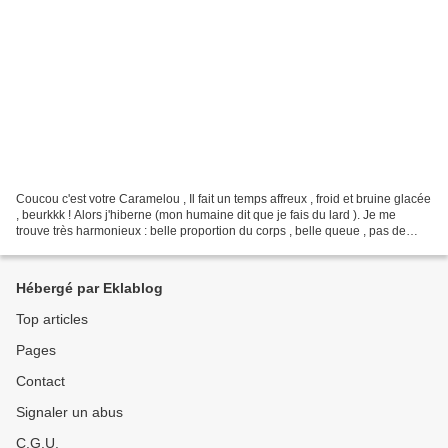
Coucou c'est votre Caramelou , Il fait un temps affreux , froid et bruine glacée
, beurkkk ! Alors j'hiberne (mon humaine dit que je fais du lard ). Je me
trouve très harmonieux : belle proportion du corps , belle queue , pas de
plaie .. juste magnifique...
Hébergé par Eklablog
Top articles
Pages
Contact
Signaler un abus
C.G.U.