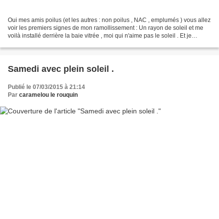
Oui mes amis poilus (et les autres : non poilus , NAC , emplumés ) vous allez
voir les premiers signes de mon ramollissement : Un rayon de soleil et me
voilà installé derrière la baie vitrée , moi qui n'aime pas le soleil . Et je
m'étale . Il faut toujours...
Samedi avec plein soleil .
Publié le 07/03/2015 à 21:14
Par
caramelou le rouquin