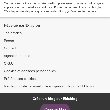
Coucou c'est le Caramelou , Aujourd'hui plein soleil , me voilà tout revigoré
et près pour de nouvelles aventures . Portier , on ouvre !!! Je suis clair , là !!
C'est la poignet de porte que je regarde ! Bon , ça t'amuse de me faire
attendre ?? J'ai l'air...
Hébergé par Eklablog
Top articles
Pages
Contact
Signaler un abus
C.G.U.
Cookies et données personnelles
Préférences cookies
Voir le profil de caramelou le rouquin sur le portail Eklablog
Créer un blog sur Eklablog
Créer un blog