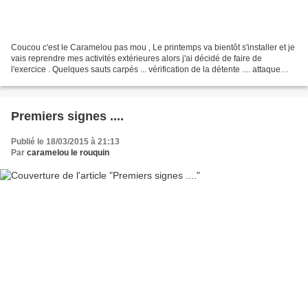
Coucou c'est le Caramelou pas mou , Le printemps va bientôt s'installer et je
vais reprendre mes activités extérieures alors j'ai décidé de faire de
l'exercice . Quelques sauts carpés ... vérification de la détente .... attaque
ninja (mon humaine trouve...
Premiers signes ....
Publié le 18/03/2015 à 21:13
Par
caramelou le rouquin