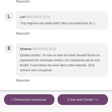
Répondre
L
Lori
08/11/2015 22:22
Trop mignons ces petits piafs ! Bon pas autant que toi;-)
Répondre
E
Eirwena
08/11/2015 20:33
Quelles photos ! Je suis en train de baver devant l'écran en
regardant ces mésanges dodus ! Je comprends que tu sois
frustré, il vaut mieux les avoir dans notre estomac. Gros
ronrons mon choupinet.
Répondre
< Dimanche automnal .
C'est cela l'enfer ! >