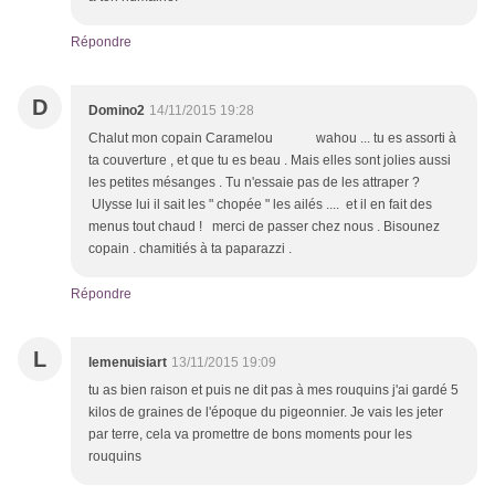
Répondre
D
Domino2
14/11/2015 19:28
Chalut mon copain Caramelou wahou ... tu es assorti à
ta couverture , et que tu es beau . Mais elles sont jolies aussi
les petites mésanges . Tu n'essaie pas de les attraper ?
Ulysse lui il sait les " chopée " les ailés .... et il en fait des
menus tout chaud ! merci de passer chez nous . Bisounez
copain . chamitiés à ta paparazzi .
Répondre
L
lemenuisiart
13/11/2015 19:09
tu as bien raison et puis ne dit pas à mes rouquins j'ai gardé 5
kilos de graines de l'époque du pigeonnier. Je vais les jeter
par terre, cela va promettre de bons moments pour les
rouquins