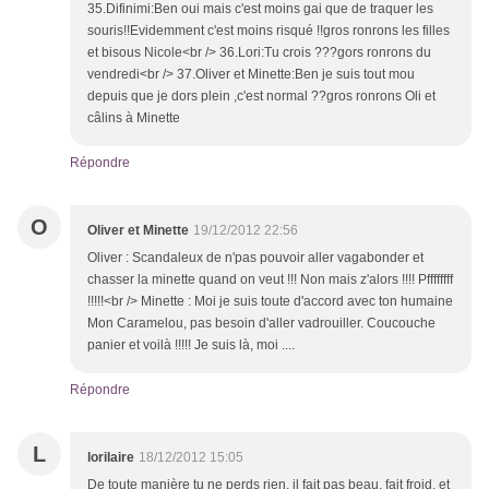
35.Difinimi:Ben oui mais c'est moins gai que de traquer les
souris!!Evidemment c'est moins risqué !!gros ronrons les filles
et bisous Nicole<br /> 36.Lori:Tu crois ???gors ronrons du
vendredi<br /> 37.Oliver et Minette:Ben je suis tout mou
depuis que je dors plein ,c'est normal ??gros ronrons Oli et
câlins à Minette
Répondre
O
Oliver et Minette
19/12/2012 22:56
Oliver : Scandaleux de n'pas pouvoir aller vagabonder et
chasser la minette quand on veut !!! Non mais z'alors !!!! Pffffffff
!!!!!<br /> Minette : Moi je suis toute d'accord avec ton humaine
Mon Caramelou, pas besoin d'aller vadrouiller. Coucouche
panier et voilà !!!!! Je suis là, moi ....
Répondre
L
lorilaire
18/12/2012 15:05
De toute manière tu ne perds rien, il fait pas beau, fait froid, et