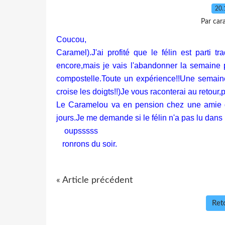
20.
Par car
Coucou, je suis 
Caramel).J'ai profité que le félin est parti t
encore,mais je vais l'abandonner la semaine p
compostelle.Toute un expérience!!Une semain
croise les doigts!!)Je vous raconterai au retour,
Le Caramelou va en pension chez une amie qu
jours.Je me demande si le félin n'a pas lu dans m
oupsssss
ronrons du soir.
« Article précédent
Reto