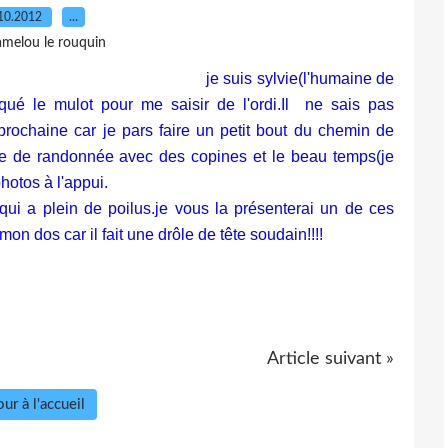
10.2012
…
amelou le rouquin
sylvie(l'humaine de
raqué le mulot pour me saisir de l'ordi.Il ne sais pas
rochaine car je pars faire un petit bout du chemin de
e de randonnée avec des copines et le beau temps(je
photos à l'appui.
i a plein de poilus.je vous la présenterai un de ces
on dos car il fait une drôle de tête soudain!!!!
Article suivant »
ur à l'accueil