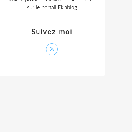
Voir le profil de
caramelou le rouquin
sur le portail Eklablog
Suivez-moi