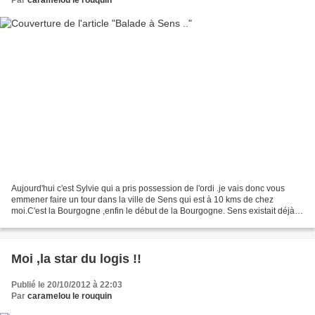
Par
caramelou le rouquin
Aujourd'hui c'est Sylvie qui a pris possession de l'ordi .je vais donc vous
emmener faire un tour dans la ville de Sens qui est à 10 kms de chez
moi.C'est la Bourgogne ,enfin le début de la Bourgogne. Sens existait déjà
du temps des romains,il ne reste...
Moi ,la star du logis !!
Publié le 20/10/2012 à 22:03
Par
caramelou le rouquin