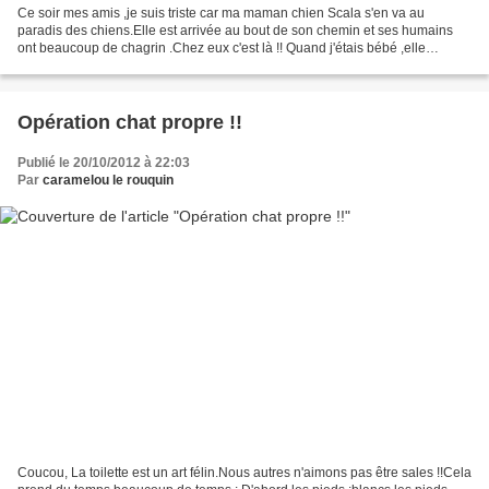
Ce soir mes amis ,je suis triste car ma maman chien Scala s'en va au
paradis des chiens.Elle est arrivée au bout de son chemin et ses humains
ont beaucoup de chagrin .Chez eux c'est là !! Quand j'étais bébé ,elle
s'occupait de moi et j'aimais me blottir...
Opération chat propre !!
Publié le 20/10/2012 à 22:03
Par
caramelou le rouquin
Coucou, La toilette est un art félin.Nous autres n'aimons pas être sales !!Cela