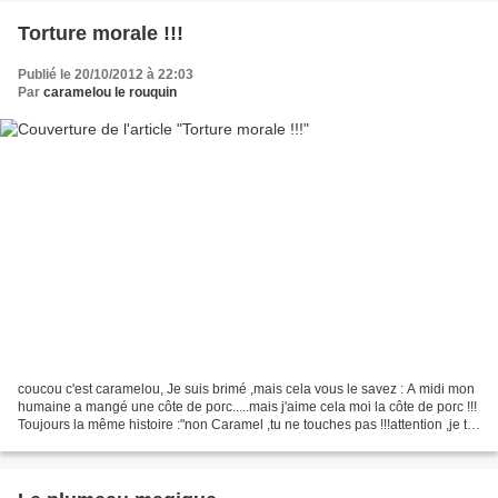
Torture morale !!!
Publié le 20/10/2012 à 22:03
Par
caramelou le rouquin
coucou c'est caramelou, Je suis brimé ,mais cela vous le savez : A midi mon
humaine a mangé une côte de porc.....mais j'aime cela moi la côte de porc !!!
Toujours la même histoire :"non Caramel ,tu ne touches pas !!!attention ,je te
vois " Moi aussi ,je...