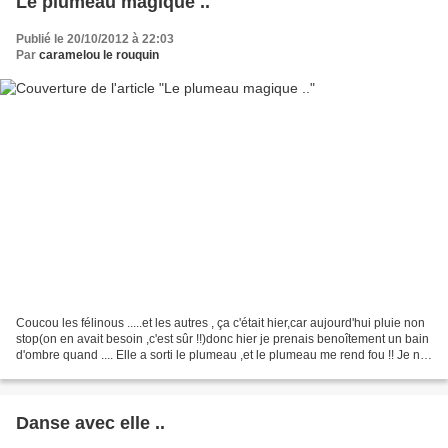
Le plumeau magique ..
Publié le 20/10/2012 à 22:03
Par
caramelou le rouquin
Coucou les félinous .....et les autres , ça c'était hier,car aujourd'hui pluie non
stop(on en avait besoin ,c'est sûr !!)donc hier je prenais benoîtement un bain
d'ombre quand .... Elle a sorti le plumeau ,et le plumeau me rend fou !! Je ne
me contrôle...
Danse avec elle ..