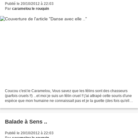
Publié le 20/10/2012 à 22:03
Par
caramelou le rouquin
Coucou c'est le Caramelou, Vous savez que les félins sont des chasseurs
(parfois cruels !!) ...et moi je suis un félin cruel !! j'ai attrapé cette souris d'une
espèce que mon humaine ne connaissait pas et je la guette (des fois qu'elle
bouge encore !!)....
Balade à Sens ..
Publié le 20/10/2012 à 22:03