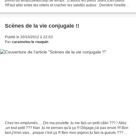
prend du temps,beaucoup de temps : D'abord les pieds :blancs,les pieds
!!!Faut aller entre les orteils et cracher les saletés autour . Derrière l'oreille
,en s'appliquant...
Scènes de la vie conjugale !!
Publié le 20/10/2012 à 22:03
Par
caramelou le rouquin
Chez les emplumés..... Dis ma poulette ,tu me fais un petit câlin ??? ! Allez
,un tout petit ??? Nan ,tu ne penses qu'à ça !!! Dégage,j'ai pas envie !!!! Bon
ben,j'm'en vais....pisque c'est ça !!! Ben mon pigeon,tu fais la gueule ???