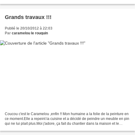
.............. !!!...
Grands travaux !!!
Publié le 20/10/2012 à 22:03
Par
caramelou le rouquin
Coucou c'est le Caramelou ,enfin !! Mon humaine a la folie de la peinture en
ce moment.Elle a repeint la cuisine et a décidé de peindre un meuble en pin
qui ne lui plait plus.Moi j'adore, ça fait du chantier dans la maison et le
chantier me rend joyeux...