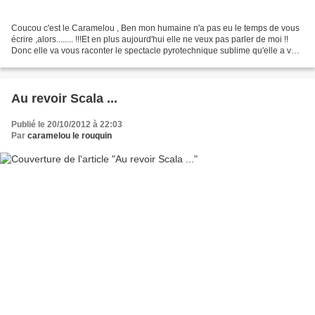
Coucou c'est le Caramelou , Ben mon humaine n'a pas eu le temps de vous
écrire ,alors........ !!!Et en plus aujourd'hui elle ne veux pas parler de moi !!
Donc elle va vous raconter le spectacle pyrotechnique sublime qu'elle a vu
hier soir à Rogny les...
Au revoir Scala ...
Publié le 20/10/2012 à 22:03
Par
caramelou le rouquin