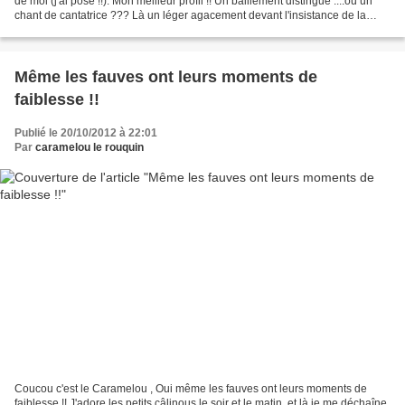
de moi (j'ai posé !!). Mon meilleur profil !! Un baillement distingué ....ou un
chant de cantatrice ??? Là un léger agacement devant l'insistance de la
paparazzi !! Les stars...
Même les fauves ont leurs moments de
faiblesse !!
Publié le 20/10/2012 à 22:01
Par
caramelou le rouquin
Coucou c'est le Caramelou , Oui même les fauves ont leurs moments de
faiblesse !! J'adore les petits câlinous le soir et le matin ,et là je me déchaîne