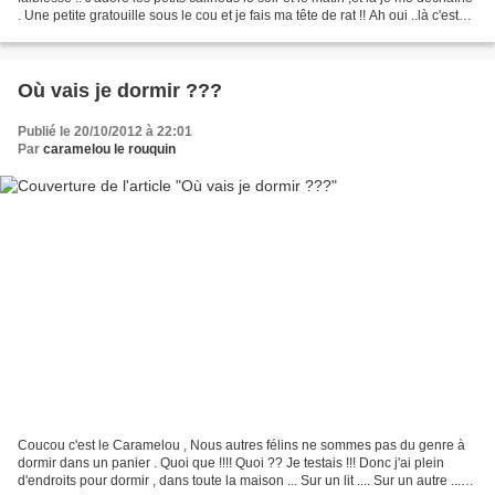
. Une petite gratouille sous le cou et je fais ma tête de rat !! Ah oui ..là c'est
bien aussi !! Hé...
Où vais je dormir ???
Publié le 20/10/2012 à 22:01
Par
caramelou le rouquin
Coucou c'est le Caramelou , Nous autres félins ne sommes pas du genre à
dormir dans un panier . Quoi que !!!! Quoi ?? Je testais !!! Donc j'ai plein
d'endroits pour dormir , dans toute la maison ... Sur un lit .... Sur un autre ...