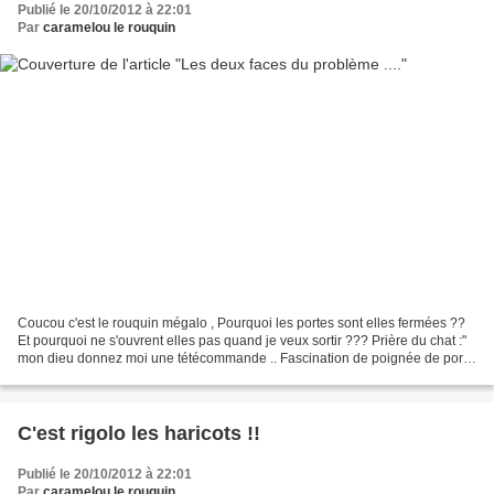
Publié le 20/10/2012 à 22:01
Par
caramelou le rouquin
Coucou c'est le rouquin mégalo , Pourquoi les portes sont elles fermées ??
Et pourquoi ne s'ouvrent elles pas quand je veux sortir ??? Prière du chat :"
mon dieu donnez moi une tétécommande .. Fascination de poignée de porte
.....ça marche pas et mon humaine...
C'est rigolo les haricots !!
Publié le 20/10/2012 à 22:01
Par
caramelou le rouquin