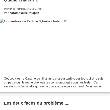
Publié le 20/10/2012 à 22:01
Par
caramelou le rouquin
Coucou c'est le Caramelou , Il fait une chaleur terrible ces jours ci et je suis
un peu mou .Je recherche tous les coins ombragés pour les tester . J'ai
essayé sous la couette qui sèche ,mais le pavage est chaud ! Mon humaine
utilise tous les supports...
Les deux faces du problème ....