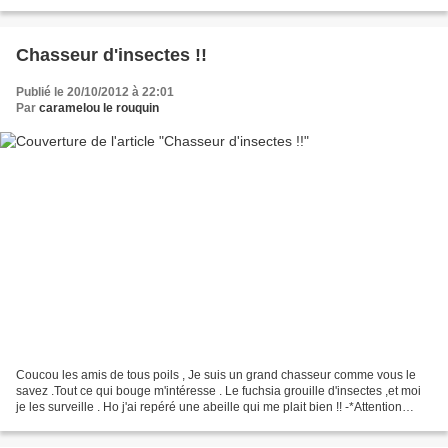
Sur le canapé !!! Evidemment...
Chasseur d'insectes !!
Publié le 20/10/2012 à 22:01
Par
caramelou le rouquin
Coucou les amis de tous poils , Je suis un grand chasseur comme vous le
savez .Tout ce qui bouge m'intéresse . Le fuchsia grouille d'insectes ,et moi
je les surveille . Ho j'ai repéré une abeille qui me plait bien !! -*Attention
Caramel tu vas te faire...