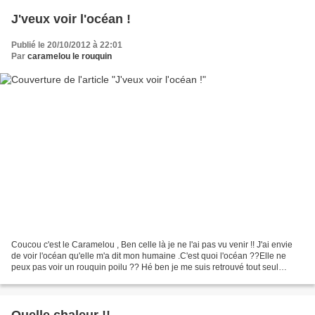
J'veux voir l'océan !
Publié le 20/10/2012 à 22:01
Par
caramelou le rouquin
Coucou c'est le Caramelou , Ben celle là je ne l'ai pas vu venir !! J'ai envie
de voir l'océan qu'elle m'a dit mon humaine .C'est quoi l'océan ??Elle ne
peux pas voir un rouquin poilu ?? Hé ben je me suis retrouvé tout seul
pendant 4 jours sans croquettes...
Quelle chaleur !!