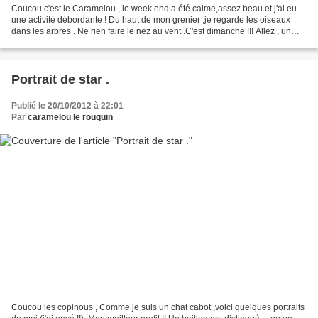
Coucou c'est le Caramelou , le week end a été calme,assez beau et j'ai eu
une activité débordante ! Du haut de mon grenier ,je regarde les oiseaux
dans les arbres . Ne rien faire le nez au vent .C'est dimanche !!! Allez , un
peu de sport !! J'étire les...
Portrait de star .
Publié le 20/10/2012 à 22:01
Par
caramelou le rouquin
Coucou les copinous , Comme je suis un chat cabot ,voici quelques portraits