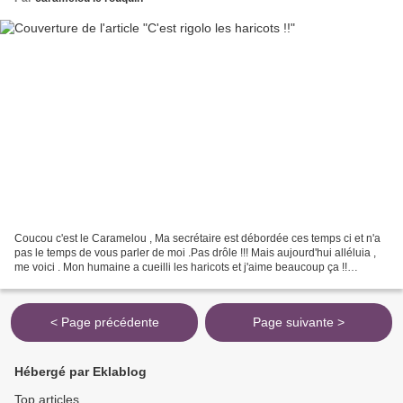
Coucou c'est le Caramelou , Ma secrétaire est débordée ces temps ci et n'a
pas le temps de vous parler de moi .Pas drôle !!! Mais aujourd'hui alléluia ,
me voici . Mon humaine a cueilli les haricots et j'aime beaucoup ça !!
Mmmmm ça sent bon . A l'attaqueeeeeeeee...
< Page précédente
Page suivante >
Hébergé par Eklablog
Top articles