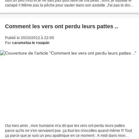
suis un peu mou et je ne sais pas quoi faire de ma peau , donc je squatte le
canapé !! Même pas la pêche pour sauter dans son assiette .J'ai pas le droit
de mettre les pattes...
Comment les vers ont perdu leurs pattes ..
Publié le 20/10/2012 à 22:00
Par
caramelou le rouquin
Oui mes amis , mon humaine m'a dit que les vers ont perdu leurs pattes
parce qu'ils ne s'en servaient pas .ça fout les chocottes quand même !!! Tout
ça parce que je suis un peu apathique en ce moment : A midi dans mon