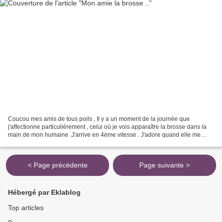
Coucou mes amis de tous poils , Il y a un moment de la journée que
j'affectionne particulièrement , celui où je vois apparaître la brosse dans la
main de mon humaine .J'arrive en 4ème vitesse . J'adore quand elle me
brosse , ou plutôt j'adore me frotter...
< Page précédente
Page suivante >
Hébergé par Eklablog
Top articles