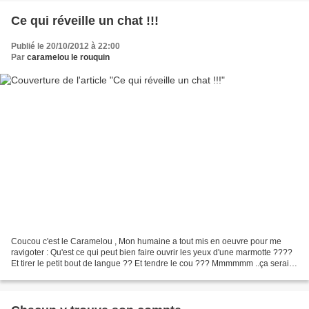
Ce qui réveille un chat !!!
Publié le 20/10/2012 à 22:00
Par
caramelou le rouquin
Coucou c'est le Caramelou , Mon humaine a tout mis en oeuvre pour me
ravigoter : Qu'est ce qui peut bien faire ouvrir les yeux d'une marmotte ????
Et tirer le petit bout de langue ?? Et tendre le cou ??? Mmmmmm ..ça serait
bien quelque chose qui se mange...