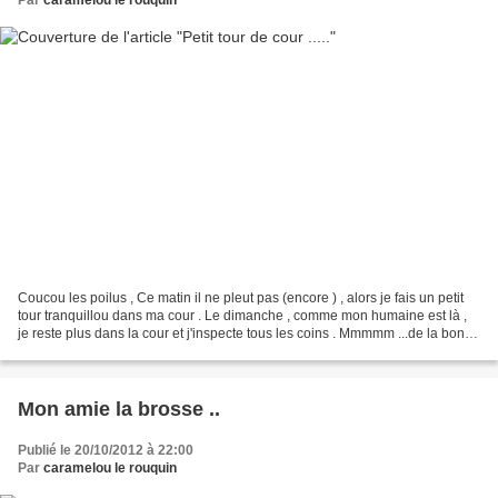
Par
caramelou le rouquin
Coucou les poilus , Ce matin il ne pleut pas (encore ) , alors je fais un petit
tour tranquillou dans ma cour . Le dimanche , comme mon humaine est là ,
je reste plus dans la cour et j'inspecte tous les coins . Mmmmm ...de la bonne
herbe bien tendre qui...
Mon amie la brosse ..
Publié le 20/10/2012 à 22:00
Par
caramelou le rouquin