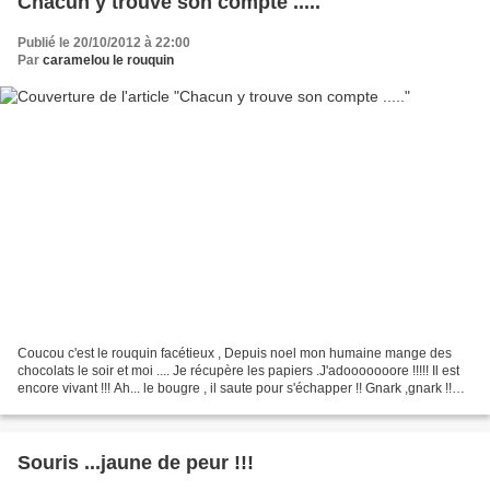
Chacun y trouve son compte .....
Publié le 20/10/2012 à 22:00
Par
caramelou le rouquin
Coucou c'est le rouquin facétieux , Depuis noel mon humaine mange des
chocolats le soir et moi .... Je récupère les papiers .J'adooooooore !!!!! Il est
encore vivant !!! Ah... le bougre , il saute pour s'échapper !! Gnark ,gnark !!
aucune chance !! J'm'éclate...
Souris ...jaune de peur !!!