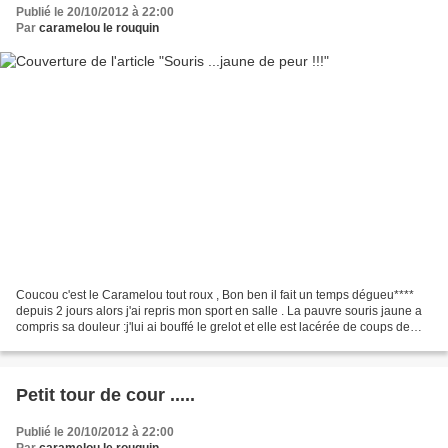
Publié le 20/10/2012 à 22:00
Par
caramelou le rouquin
Coucou c'est le Caramelou tout roux , Bon ben il fait un temps dégueu****
depuis 2 jours alors j'ai repris mon sport en salle . La pauvre souris jaune a
compris sa douleur :j'lui ai bouffé le grelot et elle est lacérée de coups de
griffes .Fallait bien...
Petit tour de cour .....
Publié le 20/10/2012 à 22:00