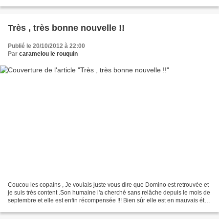
pucier !! Tout à l'heure sur le canapé...
Très , très bonne nouvelle !!
Publié le 20/10/2012 à 22:00
Par
caramelou le rouquin
Coucou les copains , Je voulais juste vous dire que Domino est retrouvée et
je suis très content .Son humaine l'a cherché sans relâche depuis le mois de
septembre et elle est enfin récompensée !!! Bien sûr elle est en mauvais état
mais Rosette va la choyer...