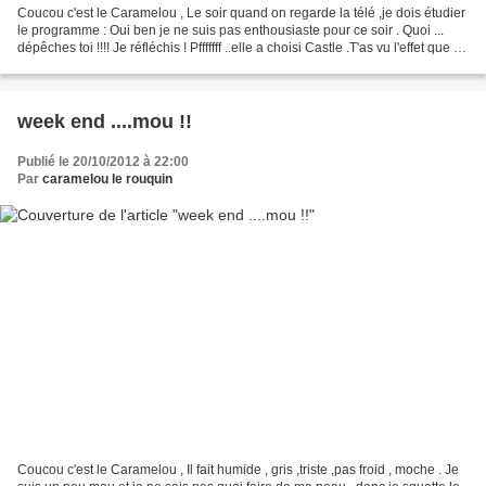
Coucou c'est le Caramelou , Le soir quand on regarde la télé ,je dois étudier
le programme : Oui ben je ne suis pas enthousiaste pour ce soir . Quoi ...
dépêches toi !!!! Je réfléchis ! Pfffffff ..elle a choisi Castle .T'as vu l'effet que ça
me fait !!!!...
week end ....mou !!
Publié le 20/10/2012 à 22:00
Par
caramelou le rouquin
Coucou c'est le Caramelou , Il fait humide , gris ,triste ,pas froid , moche . Je