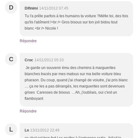
D
Difinimi
14/11/2012 07:45
Tu l'a prête parfois à tes humains ta voiture ?Méfie toi, des fois
qu'ils l'abîment !<br /> Gros bisous sur ton joli bidou tout
blanc <br /> Nicole !
Répondre
C
Croc
14/11/2012 05:33
Je garde un souvenir ému des chemins à marguerites
blanches tracés par mes matous sur ma belle voiture bleu
pharaon. Du coup, quand j'ai changé de voiutre, j'ai pris blanc
.... ça ne les a pas dérangés, les marguerites sont devenues
grises Caresses de bisous ... Ah, j'oubliais, oui c'est un
flamboyant
Répondre
L
Ln
13/11/2012 22:49