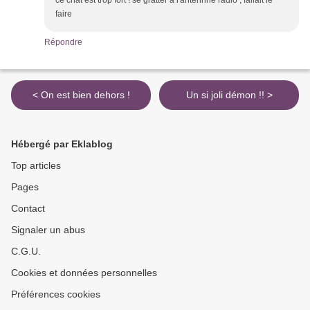
ce chat est trop fort ! se gratter à l'antennne radio , fallait le
faire
Répondre
< On est bien dehors !
Un si joli démon !! >
Hébergé par Eklablog
Top articles
Pages
Contact
Signaler un abus
C.G.U.
Cookies et données personnelles
Préférences cookies