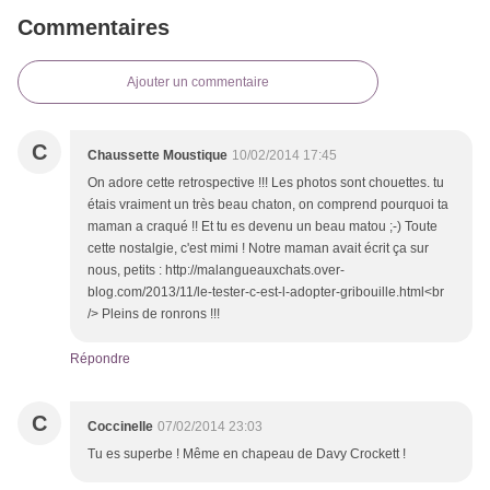
Commentaires
Ajouter un commentaire
C
Chaussette Moustique
10/02/2014 17:45
On adore cette retrospective !!! Les photos sont chouettes. tu
étais vraiment un très beau chaton, on comprend pourquoi ta
maman a craqué !! Et tu es devenu un beau matou ;-) Toute
cette nostalgie, c'est mimi ! Notre maman avait écrit ça sur
nous, petits : http://malangueauxchats.over-
blog.com/2013/11/le-tester-c-est-l-adopter-gribouille.html<br
/> Pleins de ronrons !!!
Répondre
C
Coccinelle
07/02/2014 23:03
Tu es superbe ! Même en chapeau de Davy Crockett !