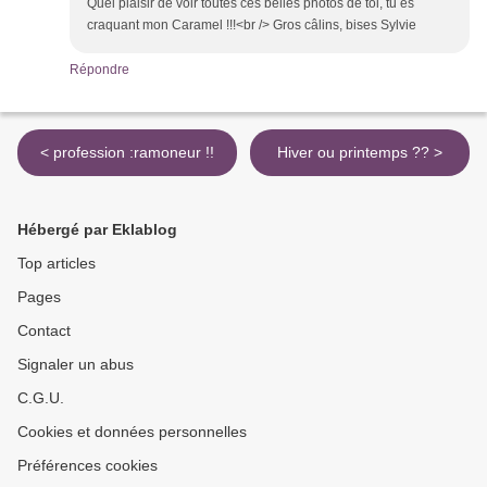
Quel plaisir de voir toutes ces belles photos de toi, tu es
craquant mon Caramel !!!<br /> Gros câlins, bises Sylvie
Répondre
< profession :ramoneur !!
Hiver ou printemps ?? >
Hébergé par Eklablog
Top articles
Pages
Contact
Signaler un abus
C.G.U.
Cookies et données personnelles
Préférences cookies