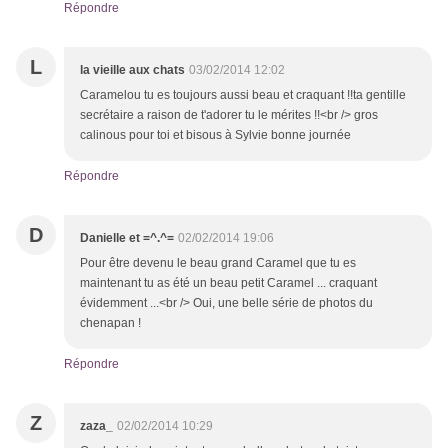
Répondre
L
la vieille aux chats
03/02/2014 12:02
Caramelou tu es toujours aussi beau et craquant !!ta gentille
secrétaire a raison de t'adorer tu le mérites !!<br /> gros
calinous pour toi et bisous à Sylvie bonne journée
Répondre
D
Danielle et =^.^=
02/02/2014 19:06
Pour être devenu le beau grand Caramel que tu es
maintenant tu as été un beau petit Caramel ... craquant
évidemment ...<br /> Oui, une belle série de photos du
chenapan !
Répondre
Z
zaza_
02/02/2014 10:29