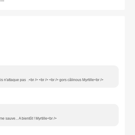
ais n'attaque pas .<br /> <br /> <br /> gors câlinous Myrtille<br />
 sauve... A bientôt ! Myrtille<br />