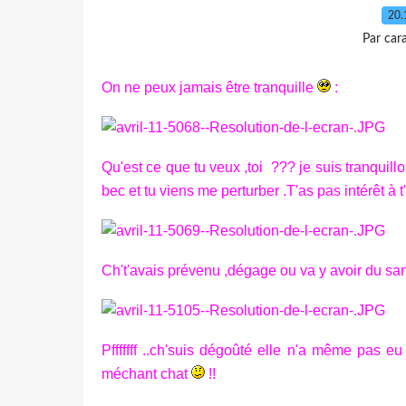
20.
Par car
On ne peux jamais être tranquille
:
Qu'est ce que tu veux ,toi ??? je suis tranquil
bec et tu viens me perturber .T'as pas intérêt à
Ch't'avais prévenu ,dégage ou va y avoir du s
Pfffffff ..ch'suis dégoûté elle n'a même pas e
méchant chat
!!