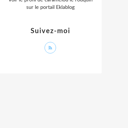
Voir le profil de
caramelou le rouquin
sur le portail Eklablog
Suivez-moi