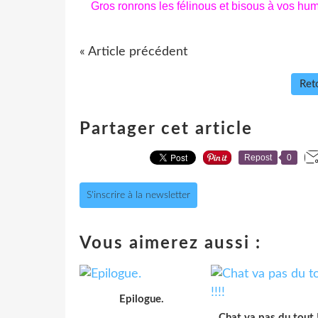
Gros ronrons les félinous et bisous à vos hum
« Article précédent
Reto
Partager cet article
Repost
0
S'inscrire à la newsletter
Vous aimerez aussi :
Epilogue.
Chat va pas du tout !