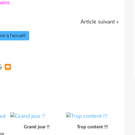
ains .
Article suivant »
ur à l'accueil
Grand jour !!
Trop content !!!
!!!