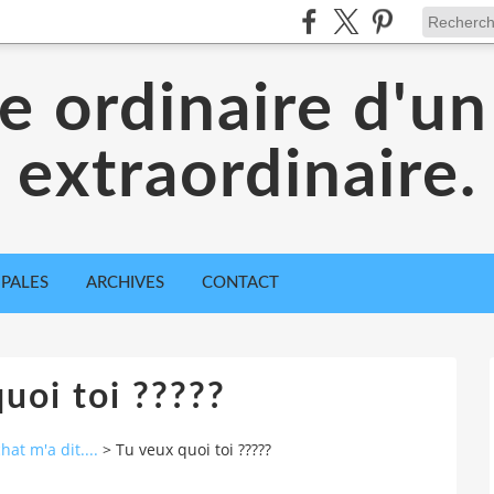
ie ordinaire d'un
extraordinaire.
IPALES
ARCHIVES
CONTACT
uoi toi ?????
at m'a dit....
>
Tu veux quoi toi ?????