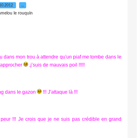
10.2012
…
amelou le rouquin
lou dans mon trou à attendre qu'un piaf me tombe dans le
 t'approcher
,j'suis de mauvais poil !!!!!
ang dans le gazon
!!! J'attaque là !!!
u peur !!! Je crois que je ne suis pas crédible en grand