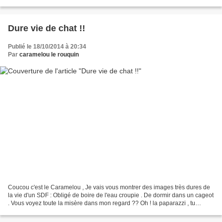
pucier .J'étais content de le...
Dure vie de chat !!
Publié le 18/10/2014 à 20:34
Par
caramelou le rouquin
Coucou c'est le Caramelou , Je vais vous montrer des images très dures de
la vie d'un SDF : Obligé de boire de l'eau croupie . De dormir dans un cageot
. Vous voyez toute la misère dans mon regard ?? Oh ! la paparazzi , tu
dégages !! C'est pas bien de...