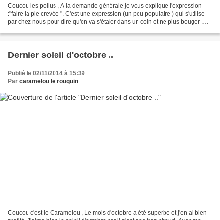
Coucou les poilus , A la demande générale je vous explique l'expression
:"faire la pie crevée ". C'est une expression (un peu populaire ) qui s'utilise
par chez nous pour dire qu'on va s'étaler dans un coin et ne plus bouger .
Heu ..en plus propre que...
Dernier soleil d'octobre ..
Publié le 02/11/2014 à 15:39
Par
caramelou le rouquin
Coucou c'est le Caramelou , Le mois d'octobre a été superbe et j'en ai bien