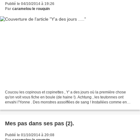
Publié le 04/10/2014 à 19:26
Par
caramelou le rouquin
Coucou les copinous et copinettes , Y' a des jours où la première chose
qu'on voit vous fiche en boule (de haine !). Achtung , les teutonnes ont
envahi l'Yonne . Des monstres assoiffées de sang ! Installées comme en
terrain conquis . Miaouuuuuuu !!! Bon...
Mes pas dans ses pas (2).
Publié le 01/10/2014 à 20:08