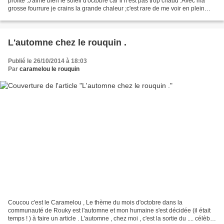
profité .J'aime bien le soleil d'octobre car il n'est pas trop chaud .Avec ma
grosse fourrure je crains la grande chaleur ;c'est rare de me voir en plein
soleil alors vous allez...
L'automne chez le rouquin .
Publié le 26/10/2014 à 18:03
Par
caramelou le rouquin
Coucou c'est le Caramelou , Le thème du mois d'octobre dans la
communauté de Rouky est l'automne et mon humaine s'est décidée (il était
temps ! ) à faire un article . L'automne , chez moi , c'est la sortie du .... célèbre