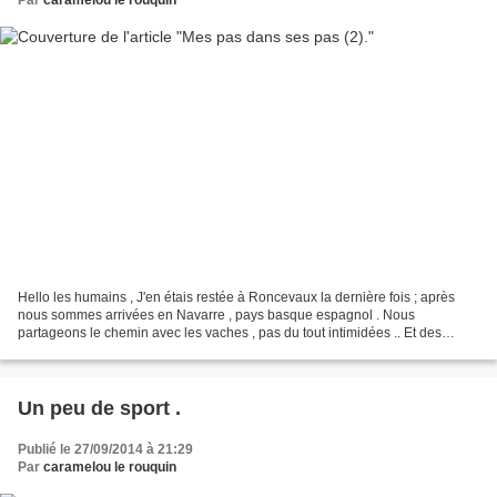
Par
caramelou le rouquin
Hello les humains , J'en étais restée à Roncevaux la dernière fois ; après
nous sommes arrivées en Navarre , pays basque espagnol . Nous
partageons le chemin avec les vaches , pas du tout intimidées .. Et des
chevaux imperturbables . Des heures de marche...
Un peu de sport .
Publié le 27/09/2014 à 21:29
Par
caramelou le rouquin