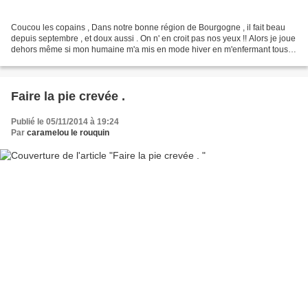
Coucou les copains , Dans notre bonne région de Bourgogne , il fait beau
depuis septembre , et doux aussi . On n' en croit pas nos yeux !! Alors je joue
dehors même si mon humaine m'a mis en mode hiver en m'enfermant tous
les après midi sous le prétexte...
Faire la pie crevée .
Publié le 05/11/2014 à 19:24
Par
caramelou le rouquin