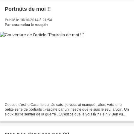
Portraits de moi !!
Publié le 10/10/2014 à 21:54
Par
caramelou le rouquin
Coucou c'est le Caramelou , Je sais , je vous ai manqué , alors voici une
petite série de portraits : Fasciné par un insecte que je suis le seul à voir . Un
sioux sur le sentier de la guerre . Qu'est ce que je vois là ? Hein ? Ben vu
que je ne parle pas...