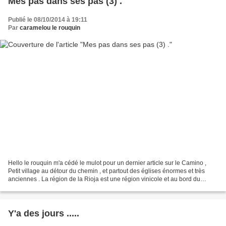
Mes pas dans ses pas (3) .
Publié le 08/10/2014 à 19:11
Par
caramelou le rouquin
Hello le rouquin m'a cédé le mulot pour un dernier article sur le Camino ,
Petit village au détour du chemin , et partout des églises énormes et très
anciennes . La région de la Rioja est une région vinicole et au bord du
chemin il y a cette fontaine...
Y'a des jours .....