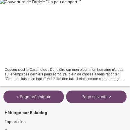
Coucou c'est le Caramelou , Dur d'être sur mon blog , mon humaine n'a pas
eu le temps ces derniers jours et moi j'ai plein de choses à vous raconter .
"Caramel ,laisse ce tapis " Moi ? J'ai rien fait ! Il était comme cela quand je
me suis couché . C'était...
< Page précédente
Page suivante >
Hébergé par Eklablog
Top articles